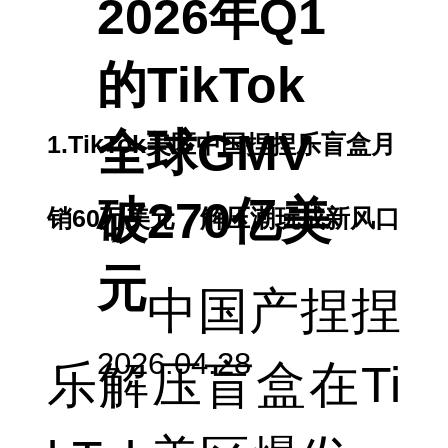
2026年Q1
的TikTok
全球GMV
1.TikTok美区中国捏捏乐盲盒月
破270亿美
销60万美元，解压潮玩成新风口
元
中国产捏捏
2026.04.28
乐解压盲盒在Ti